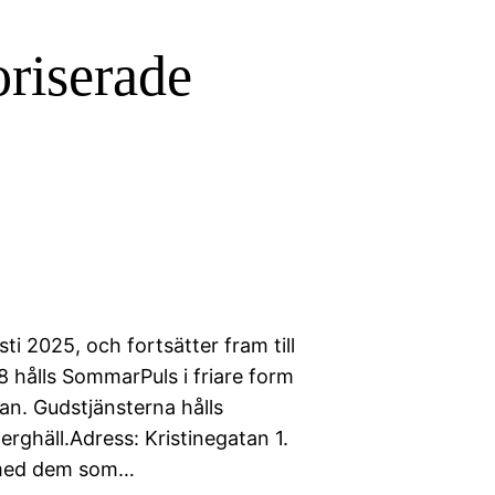
riserade
ti 2025, och fortsätter fram till
.8 hålls SommarPuls i friare form
dan. Gudstjänsterna hålls
Berghäll.Adress: Kristinegatan 1.
 med dem som…